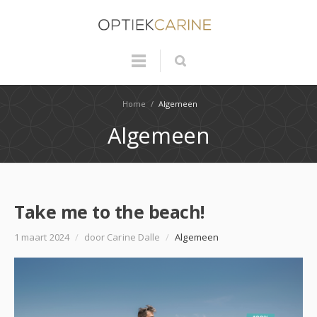
Home
/
Algemeen
Algemeen
Take me to the beach!
1 maart 2024
/
door Carine Dalle
/
Algemeen