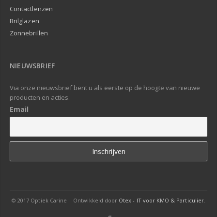
Contactlenzen
Brilglazen
Zonnebrillen
NIEUWSBRIEF
Via onze nieuwsbrief bent u als eerste op de hoogte van nieuwe
producten en acties.
Email
© 2017 Optiek Carine | Ontwikkeld door
Otex - IT voor KMO & Particulier
.