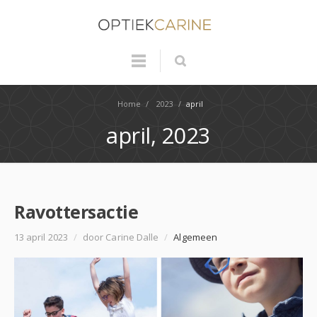
Home
/
2023
/
april
april, 2023
Ravottersactie
13 april 2023
/
door Carine Dalle
/
Algemeen