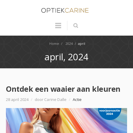
Home
/
2024
/
april
april, 2024
Ontdek een waaier aan kleuren
28 april 2024
/
door Carine Dalle
/
Actie